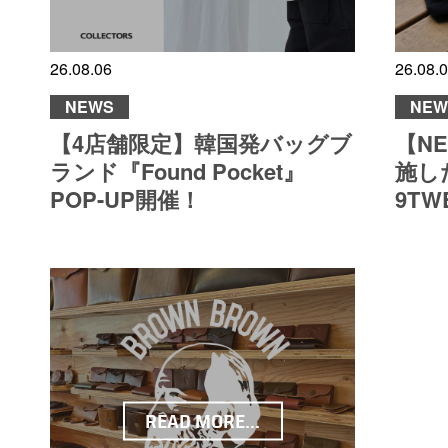
26.08.06
26.08.
NEWS
NEW
【4店舗限定】韓国発バッグブ
【N
ランド『Found Pocket』
施した
POP-UP開催！
9TW
READ MORE...