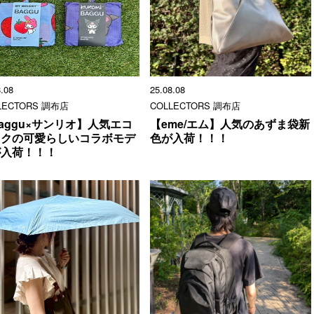
8.08
25.08.08
LECTORS 調布店
COLLECTORS 調布店
aggu×サンリオ】人気エコ
【eme/エム】人気のあずま袋新
ックの可愛らしいコラボモデ
色が入荷！！！
が入荷！！！