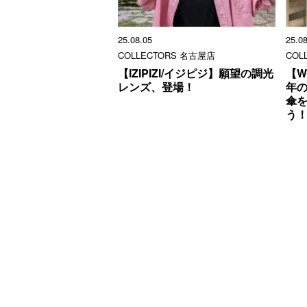
25.08.05
25.0
COLLECTORS 名古屋店
COL
【IZIPIZI/イジピジ】願望の調光
【W
レンズ、登場！
年
傘
う