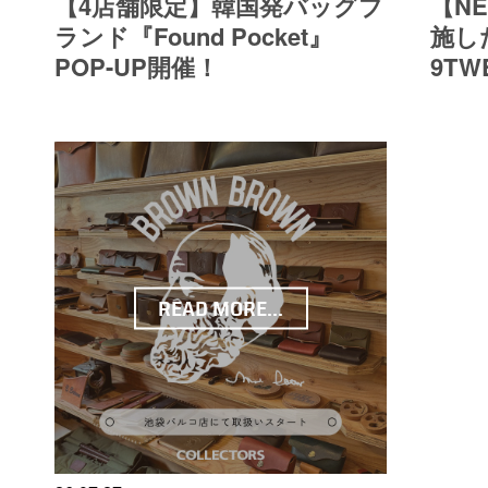
【4店舗限定】韓国発バッグブ
【N
ランド『Found Pocket』
施した
POP-UP開催！
9TW
READ MORE...